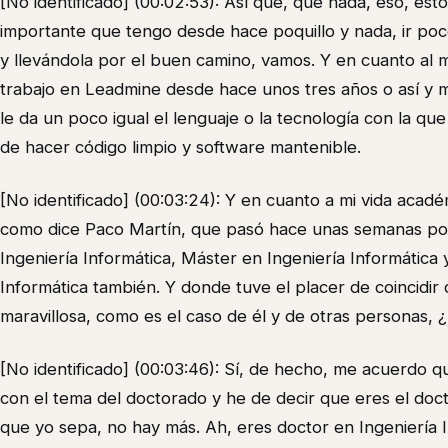
[No identificado] (00:02:53): Así que, que nada, eso, es
importante que tengo desde hace poquillo y nada, ir poc
y llevándola por el buen camino, vamos. Y en cuanto al 
trabajo en Leadmine desde hace unos tres años o así y 
le da un poco igual el lenguaje o la tecnología con la que
de hacer código limpio y software mantenible.
[No identificado] (00:03:24): Y en cuanto a mi vida acadé
como dice Paco Martín, que pasó hace unas semanas por
Ingeniería Informática, Máster en Ingeniería Informática 
Informática también. Y donde tuve el placer de coincidi
maravillosa, como es el caso de él y de otras personas, 
[No identificado] (00:03:46): Sí, de hecho, me acuerdo
con el tema del doctorado y he de decir que eres el do
que yo sepa, no hay más. Ah, eres doctor en Ingeniería I