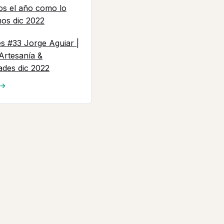
os el año como lo
mos
dic 2022
es #33 Jorge Aguiar |
 Artesanía &
ades
dic 2022
 →