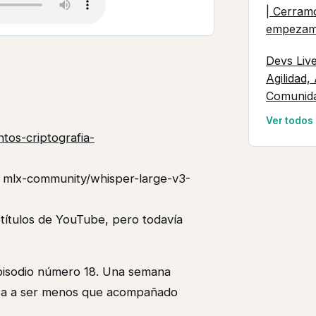
| Cerram
empeza
Devs Liv
Agilidad,
Comunid
Ver todos
tos-criptografia-
n mlx-community/whisper-large-v3-
btítulos de YouTube, pero todavía
 episodio número 18. Una semana
iba a ser menos que acompañado