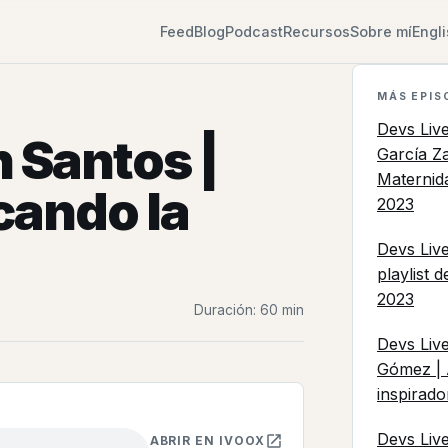
Feed
Blog
Podcast
Recursos
Sobre mí
Engl
MÁS EPIS
Devs Liv
n Santos |
García Za
Maternid
cando la
2023
Devs Live
playlist 
2023
Duración: 60 min
Devs Liv
Gómez | 
inspirado
Devs Liv
ABRIR EN IVOOX