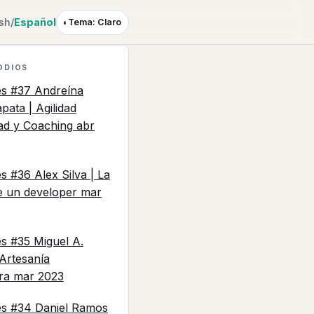
ish
/
Español
◐
Tema: Claro
ODIOS
es #37 Andreína
pata | Agilidad
ad y Coaching
abr
s #36 Alex Silva | La
de un developer
mar
es #35 Miguel A.
Artesanía
ra
mar 2023
es #34 Daniel Ramos