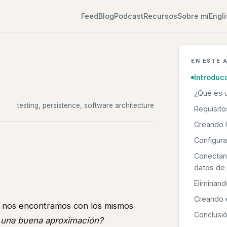
Feed
Blog
Podcast
Recursos
Sobre mí
Engl
EN ESTE 
Introduc
¿Qué es u
testing, persistence, software architecture
Requisito
Creando 
Configura
Conectan
datos de 
Eliminand
Creando e
, nos encontramos con los mismos
Conclusi
 una buena aproximación?