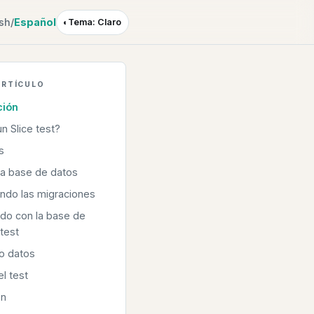
ish
/
Español
◐
Tema: Claro
ARTÍCULO
ción
n Slice test?
s
la base de datos
ndo las migraciones
do con la base de
test
o datos
l test
ón