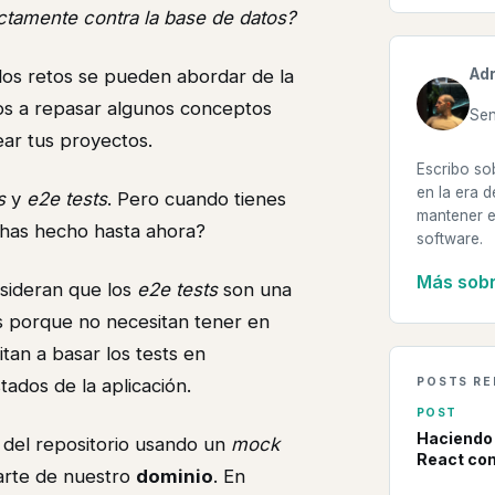
ctamente contra la base de datos?
Adr
los retos se pueden abordar de la
mos a repasar algunos conceptos
Sen
ar tus proyectos.
Escribo so
en la era d
s
y
e2e tests
. Pero cuando tienes
mantener e
 has hecho hasta ahora?
software.
Más sobr
sideran que los
e2e tests
son una
 porque no necesitan tener en
mitan a basar los tests en
POSTS R
tados de la aplicación.
POST
Haciendo
 del repositorio usando un
mock
React con
arte de nuestro
dominio
. En