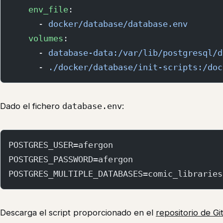
    env_file
:
      - 
docker/database/database.env
    volumes
:
      - 
database-data:/var/lib/postgresql/d
      - 
./docker/database/init-scripts:/doc
Dado el fichero
database.env
:
POSTGRES_USER=afergon
POSTGRES_PASSWORD=afergon
POSTGRES_MULTIPLE_DATABASES=comic_libraries
Descarga el script proporcionado en el
repositorio de G