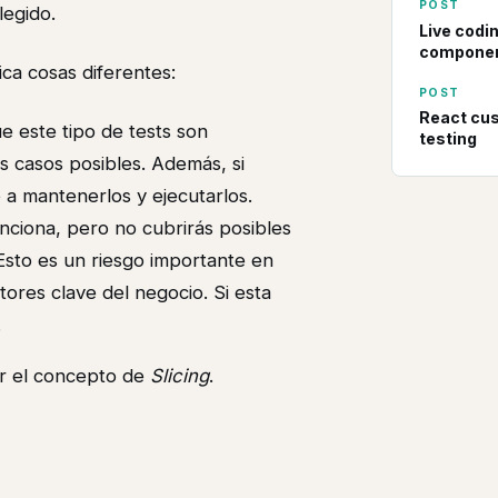
POST
egido.
Live codi
componen
ca cosas diferentes:
POST
React cus
e este tipo de tests son
testing
s casos posibles. Además, si
a mantenerlos y ejecutarlos.
ciona, pero no cubrirás posibles
 Esto es un riesgo importante en
ores clave del negocio. Si esta
.
r el concepto de
Slicing
.