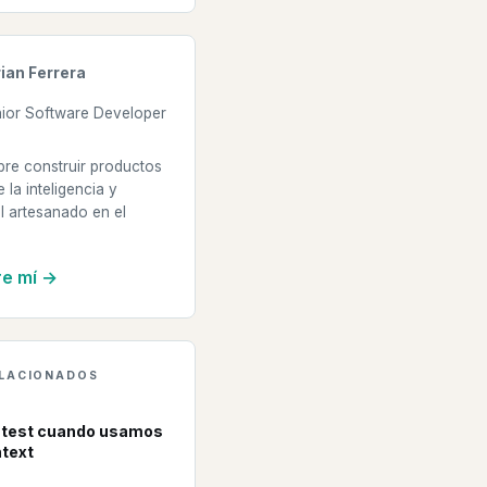
ian Ferrera
ior Software Developer
bre construir productos
e la inteligencia y
l artesanado en el
e mí →
ELACIONADOS
 test cuando usamos
text