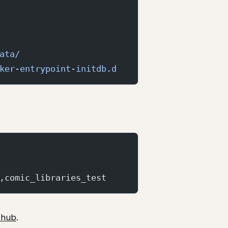
ata/
ker-entrypoint-initdb.d
,comic_libraries_test
ithub
.