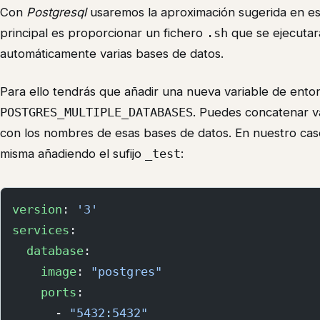
Con
Postgresql
usaremos la aproximación sugerida en e
principal es proporcionar un fichero
.sh
que se ejecutar
automáticamente varias bases de datos.
Para ello tendrás que añadir una nueva variable de ento
POSTGRES_MULTIPLE_DATABASES
. Puedes concatenar v
con los nombres de esas bases de datos. En nuestro caso 
misma añadiendo el sufijo
_test
:
version
: 
'3'
services
:
  database
:
    image
: 
"postgres"
    ports
:
      - 
"5432:5432"