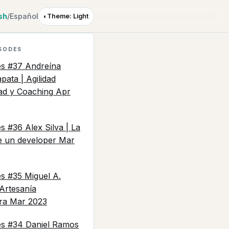
sh
/
Español
◐
Theme: Light
SODES
es #37 Andreína
pata | Agilidad
ad y Coaching
Apr
s #36 Alex Silva | La
de un developer
Mar
es #35 Miguel A.
Artesanía
ra
Mar 2023
es #34 Daniel Ramos