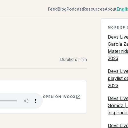
Feed
Blog
Podcast
Resources
About
Engli
MORE EPI
Devs Liv
García Za
Maternid
2023
Duration: 1 min
Devs Live
playlist 
2023
OPEN ON IVOOX
Devs Liv
Gómez | 
inspirado
Devs Liv