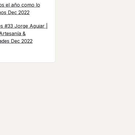
os el año como lo
mos
Dec 2022
es #33 Jorge Aguiar |
 Artesanía &
ades
Dec 2022