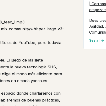
| Cerram
empeza
Devs Liv
59_feed_1.mp3
Agilidad,
n mlx-community/whisper-large-v3-
Comunid
See all →
btítulos de YouTube, pero todavía
e. El juego de las siete
esenta la nueva tecnología SHS,
elige el modo más eficiente para
ciones en omoda yaeco.es
un espacio donde charlaremos con
 Hablaremos de buenas prácticas,