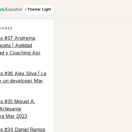
sh
/
Español
◐
Theme: Light
SODES
es #37 Andreína
pata | Agilidad
ad y Coaching
Apr
s #36 Alex Silva | La
de un developer
Mar
es #35 Miguel A.
Artesanía
ra
Mar 2023
es #34 Daniel Ramos