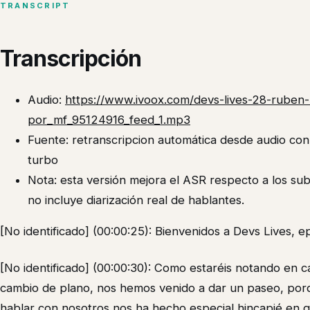
TRANSCRIPT
Transcripción
Audio:
https://www.ivoox.com/devs-lives-28-ruben
por_mf_95124916_feed_1.mp3
Fuente: retranscripcion automática desde audio co
turbo
Nota: esta versión mejora el ASR respecto a los su
no incluye diarización real de hablantes.
[No identificado] (00:00:25): Bienvenidos a Devs Lives, 
[No identificado] (00:00:30): Como estaréis notando en
cambio de plano, nos hemos venido a dar un paseo, por
hablar con nosotros nos ha hecho especial hincapié en qu