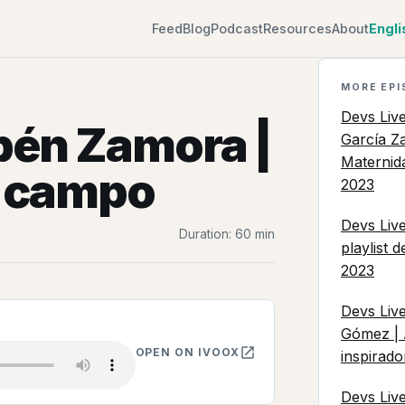
Feed
Blog
Podcast
Resources
About
Engli
MORE EPI
Devs Liv
bén Zamora |
García Za
Maternid
l campo
2023
Devs Live
Duration: 60 min
playlist 
2023
Devs Liv
Gómez | 
OPEN ON IVOOX
inspirado
Devs Liv