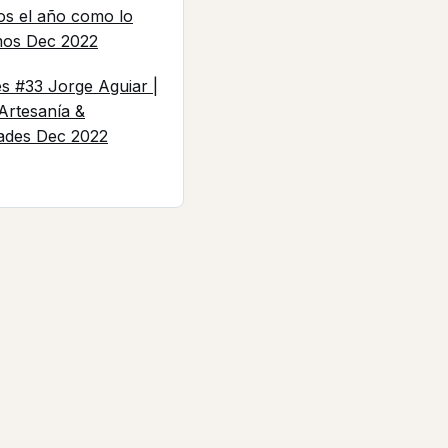
os el año como lo
mos
Dec 2022
es #33 Jorge Aguiar |
 Artesanía &
ades
Dec 2022