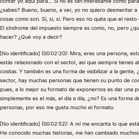
contar yo aquí para… Si no es tan interesante como para v
¿sabes? Bueno, bueno, a ver, yo no quiero desmeritar a l
cosas como son. Sí, sí, sí. Pero eso no quita que el rest
El síndrome del impuesto siempre es como, no, pero ¿q
hacer? ¿Qué voy a decir?
[No identificado] (00:02:20): Mira, eres una persona, está
estás relacionado con el sector, así que siempre tienes 
cositas. Y también es una forma de visibilizar a la gente
sector, hay muchas personas que tienen su punto de con
pues, a lo mejor su formato de exponernos es dar una pon
simplemente es el más, el día a día, ¿no? Es una forma de
personas, por eso me gusta mucho el formato.
[No identificado] (00:02:52): A mí me encanta lo que est
He conocido muchas historias, me han cambiado muchos p