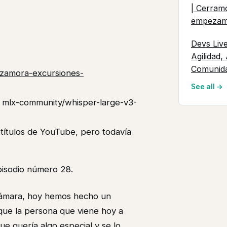
| Cerram
empeza
Devs Liv
Agilidad,
Comunid
-zamora-excursiones-
See all →
n mlx-community/whisper-large-v3-
btítulos de YouTube, pero todavía
episodio número 28.
 cámara, hoy hemos hecho un
que la persona que viene hoy a
e quería algo especial y se lo