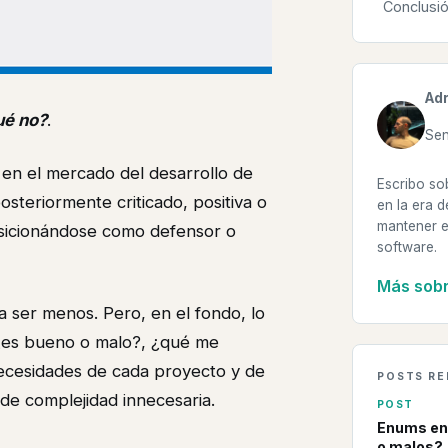
Conclusi
Adr
ué no?
.
Sen
en el mercado del desarrollo de
Escribo so
steriormente criticado, positiva o
en la era d
mantener e
osicionándose como defensor o
software.
Más sobr
a ser menos. Pero, en el fondo, lo
 ¿es bueno o malo?, ¿qué me
ecesidades de cada proyecto y de
POSTS R
de complejidad innecesaria.
POST
Enums en
o malos?