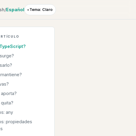
ish
/
Español
◐
Tema: Claro
ARTÍCULO
TypeScript?
 surge?
sarlo?
 mantiene?
ivas?
 aporta?
 quita?
s: any
os: propiedades
es