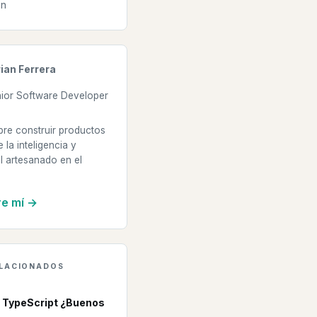
ón
ian Ferrera
ior Software Developer
bre construir productos
e la inteligencia y
l artesanado en el
e mí →
ELACIONADOS
 TypeScript ¿Buenos