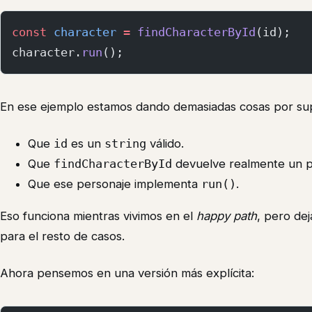
const
 character
 =
 findCharacterById
(id);
character.
run
();
En ese ejemplo estamos dando demasiadas cosas por su
Que
id
es un
string
válido.
Que
findCharacterById
devuelve realmente un p
Que ese personaje implementa
run()
.
Eso funciona mientras vivimos en el
happy path
, pero de
para el resto de casos.
Ahora pensemos en una versión más explícita: