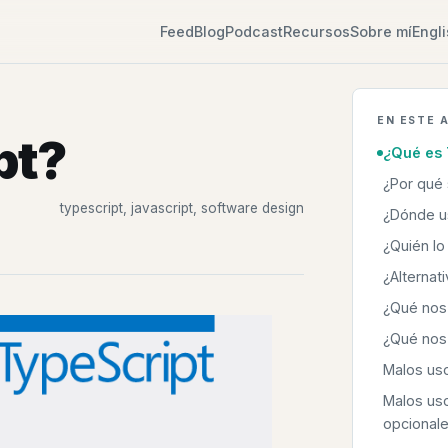
Feed
Blog
Podcast
Recursos
Sobre mí
Engl
EN ESTE 
pt?
¿Qué es 
¿Por qué
typescript, javascript, software design
¿Dónde u
¿Quién lo
¿Alternat
¿Qué nos
¿Qué nos
Malos uso
Malos us
opcional